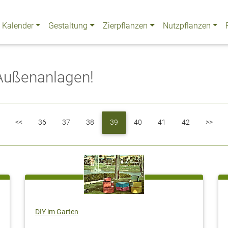
Kalender
Gestaltung
Zierpflanzen
Nutzpflanzen
 Außenanlagen!
First
Previous
Next
<<
36
37
38
39
40
41
42
>>
DIY im Garten