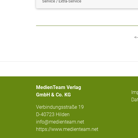
Service / Extra-Service
<-
MedienTeam Verlag
Im
GmbH & Co. KG
Da
Verbindungsstraße 19
D-40723 Hilden
info@medienteam.net
https://www.medienteam.net