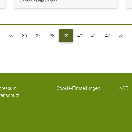
Service / Extra-Service
First
Previous
Next
<<
36
37
38
39
40
41
42
>>
pressum
Cookie-Einstellungen
AGB
tenschutz