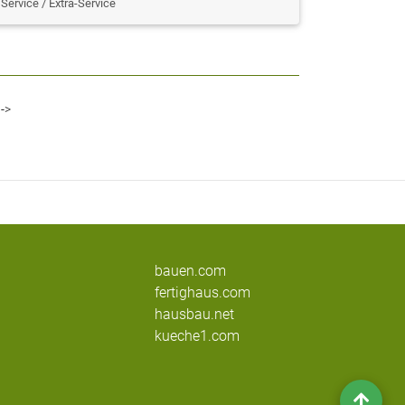
Service / Extra-Service
Last
->
bauen.com
fertighaus.com
hausbau.net
kueche1.com