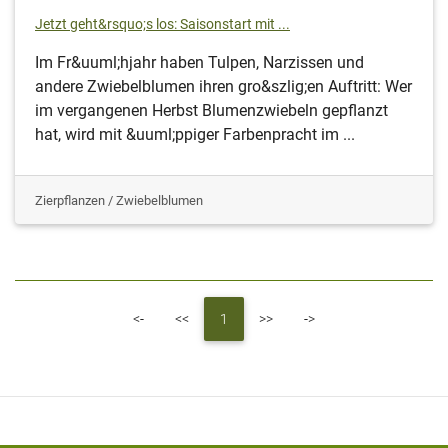
Jetzt geht&rsquo;s los: Saisonstart mit ...
Im Fr&uuml;hjahr haben Tulpen, Narzissen und
andere Zwiebelblumen ihren gro&szlig;en Auftritt: Wer
im vergangenen Herbst Blumenzwiebeln gepflanzt
hat, wird mit &uuml;ppiger Farbenpracht im ...
Zierpflanzen / Zwiebelblumen
First
Previous
Next
Last
<-
<<
1
>>
->