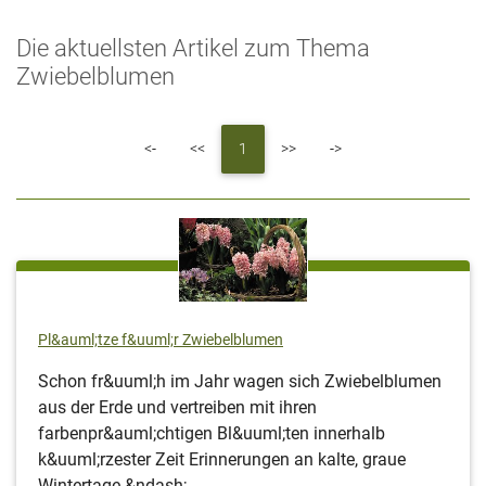
Die aktuellsten Artikel zum Thema
Zwiebelblumen
First
Previous
Next
Last
<-
<<
1
>>
->
Pl&auml;tze f&uuml;r Zwiebelblumen
Schon fr&uuml;h im Jahr wagen sich Zwiebelblumen
aus der Erde und vertreiben mit ihren
farbenpr&auml;chtigen Bl&uuml;ten innerhalb
k&uuml;rzester Zeit Erinnerungen an kalte, graue
Wintertage &ndash; ...