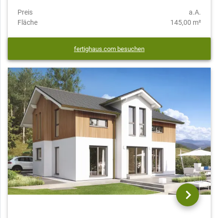
Preis
a.A.
Fläche
145,00 m²
fertighaus.com besuchen