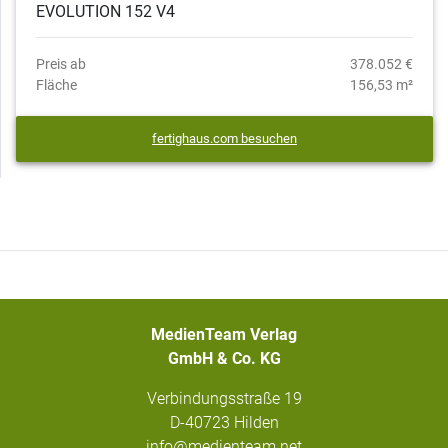
EVOLUTION 152 V4
Preis ab
378.052 €
Fläche
156,53 m²
fertighaus.com besuchen
MedienTeam Verlag
GmbH & Co. KG
Verbindungsstraße 19
D-40723 Hilden
info@medienteam.net