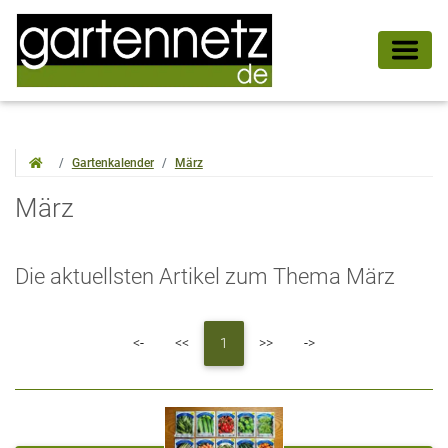
Gartenkalender
März
März
Die aktuellsten Artikel zum Thema März
First
Previous
Next
Last
<-
<<
1
>>
->