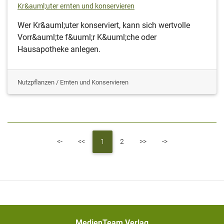
Kr&auml;uter ernten und konservieren
Wer Kr&auml;uter konserviert, kann sich wertvolle
Vorr&auml;te f&uuml;r K&uuml;che oder
Hausapotheke anlegen.
Nutzpflanzen / Ernten und Konservieren
First
Previous
Next
Last
<-
<<
1
2
>>
->
MedienTeam Verlag