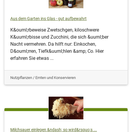
Aus dem Garten ins Glas - gut aufbewahrt
K&ouml;rbeweise Zwetschgen, kiloschwere
K&uuml;rbisse und Zucchini, die sich &uuml;ber
Nacht vermehren. Da hilft nur: Einkochen,
D&ouml;rren, Tiefk&uuml;hlen &amp; Co. Hier
erfahren Sie etwas ...
Nutzpflanzen / Ernten und Konservieren
Milchsauer einlegen &ndash; so wird&rsquo;s ...