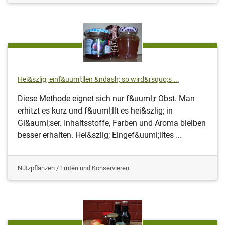
Hei&szlig; einf&uuml;llen &ndash; so wird&rsquo;s ...
Diese Methode eignet sich nur f&uuml;r Obst. Man
erhitzt es kurz und f&uuml;llt es hei&szlig; in
Gl&auml;ser. Inhaltsstoffe, Farben und Aroma bleiben
besser erhalten. Hei&szlig; Eingef&uuml;lltes ...
Nutzpflanzen / Ernten und Konservieren