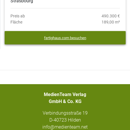
Strasbourg
Preis ab
490.300 €
Fläche
189,00 m²
fertighaus.com besuchen
MedienTeam Verlag
GmbH & Co. KG
Verbindungsstraße 19
D-40723 Hilden
info@medienteam.net