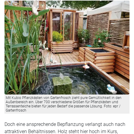
Mit Kubio Pflanzkästen von Gartenfrosch zieht pure Gemütlichkeit in den
Außenbereich ein. Über 700 verschiedene Größen für Pflanzkästen und
Terrassenteiche bieten für jeden Bedarf die passende Lösung. Foto: epr /
Gartenfrosch
Doch eine ansprechende Bepflanzung verlangt auch nach
attraktiven Behältnissen. Holz steht hier hoch im Kurs,