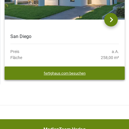
San Diego
Preis
a.A.
Fläche
258,00 m²
fertighaus.com besuchen