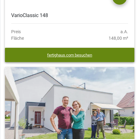
VarioClassic 148
Preis
a.A.
Fläche
148,00 m²
fertighaus.com besuchen