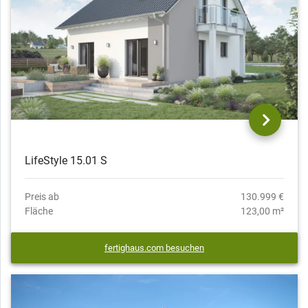
LifeStyle 15.01 S
Preis ab
130.999 €
Fläche
123,00 m²
fertighaus.com besuchen