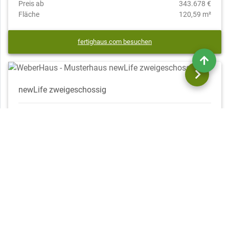
Preis ab
343.678 €
Fläche
120,59 m²
fertighaus.com besuchen
newLife zweigeschossig
Preis ab
408.850 €
Fläche
127,98 m²
fertighaus.com besuchen