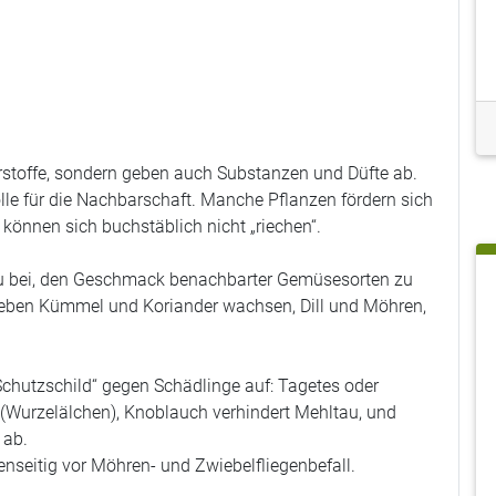
stoffe, sondern geben auch Substanzen und Düfte ab.
lle für die Nachbarschaft. Manche Pflanzen fördern sich
 können sich buchstäblich nicht „riechen“.
 bei, den
Geschmack
benachbarter Gemüsesorten zu
neben
Kümmel und Koriander
wachsen,
Dill und Möhren
,
Schutzschild“ gegen Schädlinge
auf:
Tagetes oder
(Wurzelälchen),
Knoblauch verhindert Mehltau
, und
 ab
.
enseitig
vor Möhren- und Zwiebelfliegenbefall.