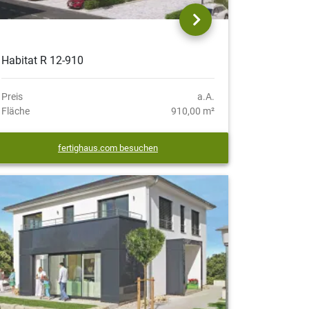
Habitat R 12-910
Preis
a.A.
Fläche
910,00 m²
fertighaus.com besuchen