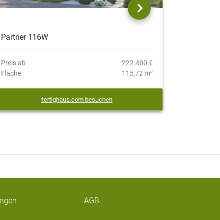
Partner 116W
Preis ab
222.400 €
Fläche
115,72 m²
fertighaus.com besuchen
ungen
AGB