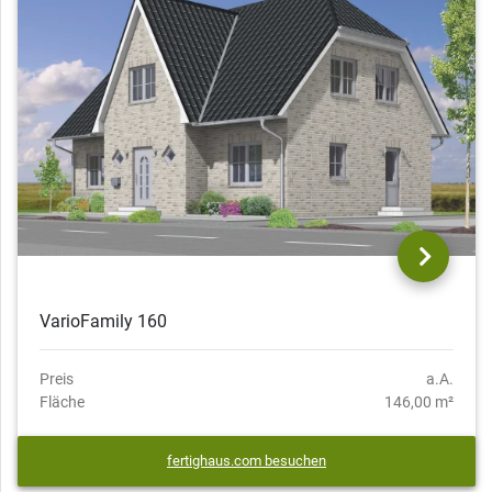
VarioFamily 160
Preis
a.A.
Fläche
146,00 m²
fertighaus.com besuchen