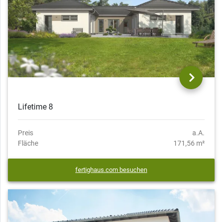
Lifetime 8
Preis
a.A.
Fläche
171,56 m²
fertighaus.com besuchen