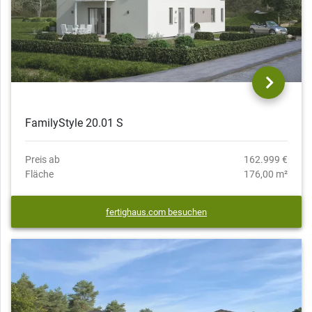
FamilyStyle 20.01 S
Preis ab
162.999 €
Fläche
176,00 m²
fertighaus.com besuchen