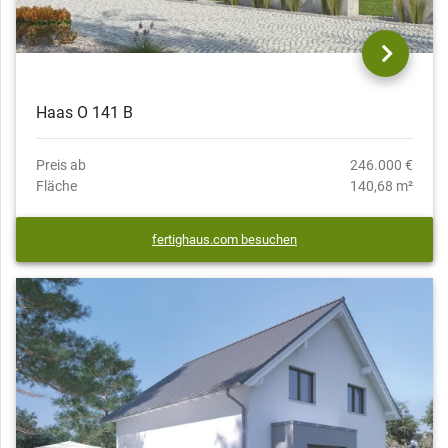
Haas O 141 B
Preis ab
246.000 €
Fläche
140,68 m²
fertighaus.com besuchen