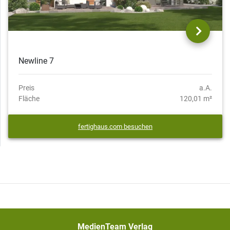
Newline 7
Preis
a.A.
Fläche
120,01 m²
fertighaus.com besuchen
MedienTeam Verlag