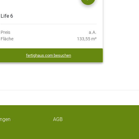
Life 6
Preis
a.A.
Fläche
133,55 m²
fertighaus.com besuchen
ungen
AGB