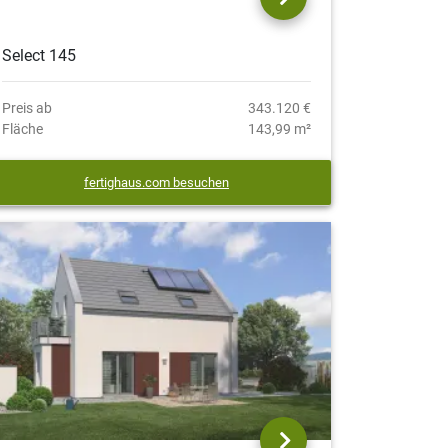
Select 145
Preis ab
343.120 €
Fläche
143,99 m²
fertighaus.com besuchen