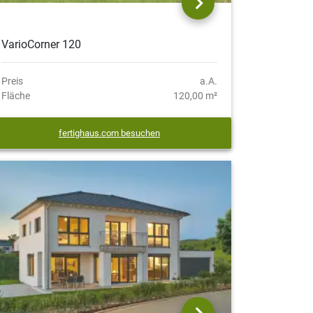
VarioCorner 120
Preis
a.A.
Fläche
120,00 m²
fertighaus.com besuchen