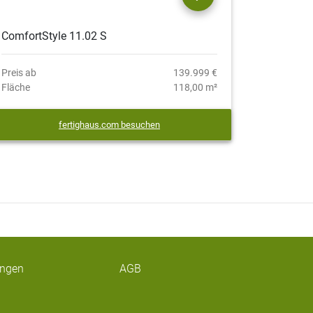
ComfortStyle 11.02 S
Preis ab
139.999 €
Fläche
118,00 m²
fertighaus.com besuchen
ungen
AGB