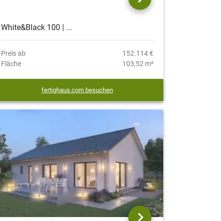
White&Black 100 | ...
Preis ab
152.114 €
Fläche
103,52 m²
fertighaus.com besuchen