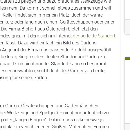
n Garten zu pflegen und dazu braucht es Werkzeuge wie
eles mehr. Da kommt schnell etwas zusammen und will
 Keller findet sich immer ein Platz, doch der wahre
er kurz oder lang nach einem Geräteschuppen oder einer
Die Firma Biohort aus Österreich bietet jetzt den
ndesigner, mit dem sich im Internet
der perfekte Standort
n lässt. Dazu wird einfach ein Bild des Gartens
 Angebot der Firma das passende Produkt ausgewählt
uktes, gelingt es den idealen Standort im Garten zu
fbau. Doch nicht nur der Standort kann so bestimmt
besser auswählen, sucht doch der Gärtner von heute,
ösung für seinen Garten.
 im Garten. Geräteschuppen und Gartenhäuschen,
ei Werkzeuge und Spielgeräte nicht nur ordentlich zu
g oder „langen Fingern“. Dabei muss es keineswegs
Produkte in verschiedenen Größen, Materialien, Formen