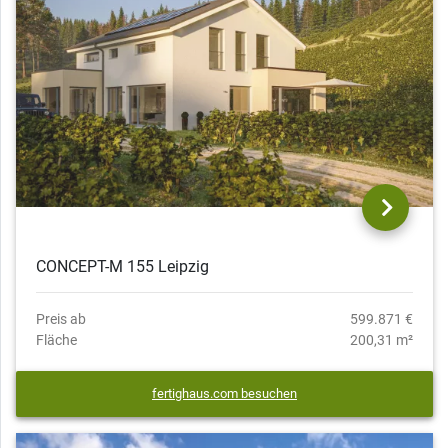
CONCEPT-M 155 Leipzig
Preis ab
599.871 €
Fläche
200,31 m²
fertighaus.com besuchen