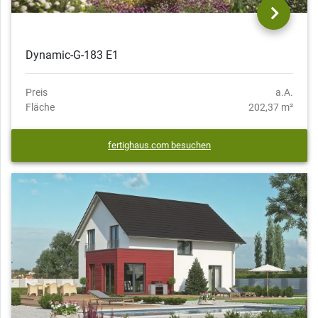
Dynamic-G-183 E1
Preis
a.A.
Fläche
202,37 m²
fertighaus.com besuchen