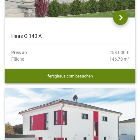
Haas O 140 A
Preis ab
258.000 €
Fläche
146,70 m²
fertighaus.com besuchen