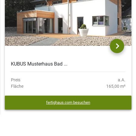
KUBUS Musterhaus Bad ...
Preis
a.A.
Fläche
165,00 m²
fertighaus.com besuchen