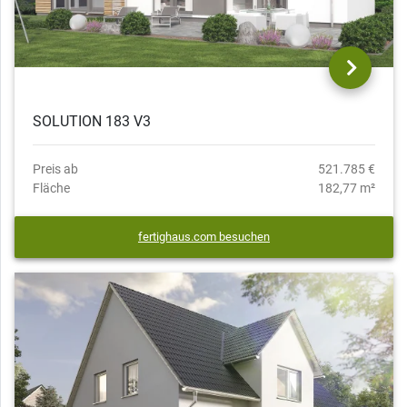
SOLUTION 183 V3
Preis ab
521.785 €
Fläche
182,77 m²
fertighaus.com besuchen