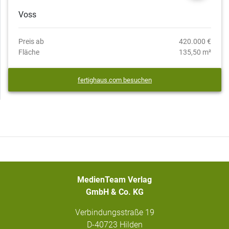
Voss
Preis ab
420.000 €
Fläche
135,50 m²
fertighaus.com besuchen
MedienTeam Verlag
GmbH & Co. KG
Verbindungsstraße 19
D-40723 Hilden