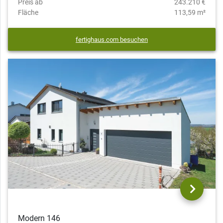
Preis ab
243.210 €
Fläche
113,59 m²
fertighaus.com besuchen
Modern 146