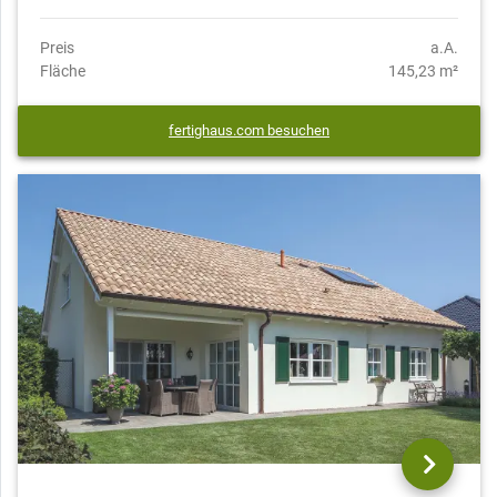
Preis
a.A.
Fläche
145,23 m²
fertighaus.com besuchen