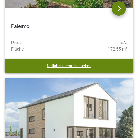
Palermo
Preis
a.A.
Fläche
172,55 m²
fertighaus.com besuchen