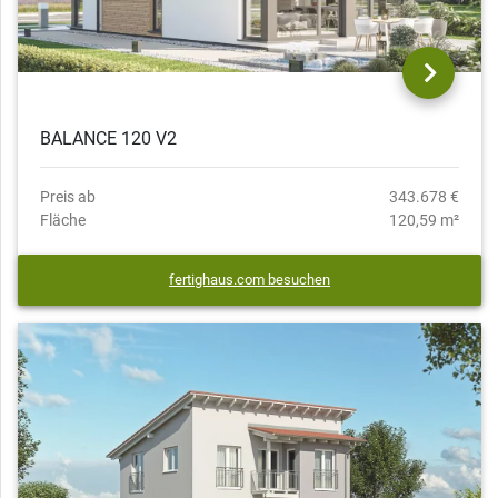
BALANCE 120 V2
Preis ab
343.678 €
Fläche
120,59 m²
fertighaus.com besuchen