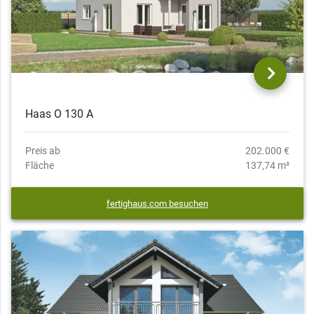
Haas O 130 A
Preis ab
202.000 €
Fläche
137,74 m²
fertighaus.com besuchen