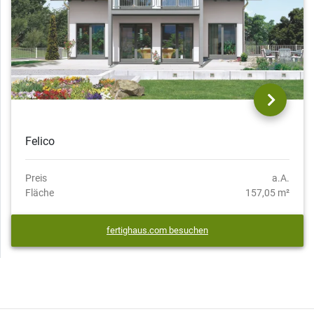
Felico
Preis
a.A.
Fläche
157,05 m²
fertighaus.com besuchen