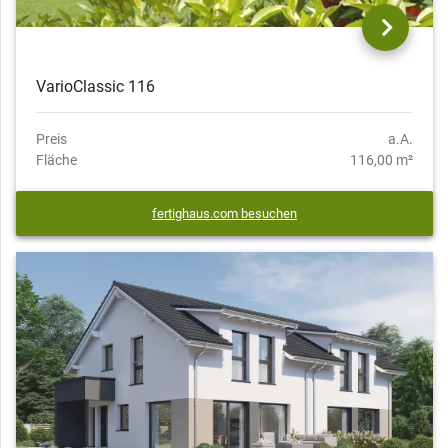
VarioClassic 116
Preis
a.A.
Fläche
116,00 m²
fertighaus.com besuchen