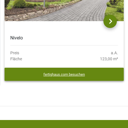
Nivelo
Preis
a.A.
Fläche
123,00 m²
fertighaus.com besuchen