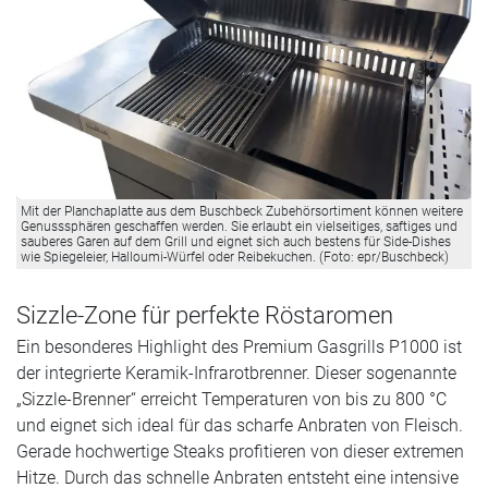
Mit der Planchaplatte aus dem Buschbeck Zubehörsortiment können weitere
Genusssphären geschaffen werden. Sie erlaubt ein vielseitiges, saftiges und
sauberes Garen auf dem Grill und eignet sich auch bestens für Side-Dishes
wie Spiegeleier, Halloumi-Würfel oder Reibekuchen. (Foto: epr/Buschbeck)
Sizzle-Zone für perfekte Röstaromen
Ein besonderes Highlight des Premium Gasgrills P1000 ist
der integrierte Keramik-Infrarotbrenner. Dieser sogenannte
„Sizzle-Brenner“ erreicht Temperaturen von bis zu 800 °C
und eignet sich ideal für das scharfe Anbraten von Fleisch.
Gerade hochwertige Steaks profitieren von dieser extremen
Hitze. Durch das schnelle Anbraten entsteht eine intensive