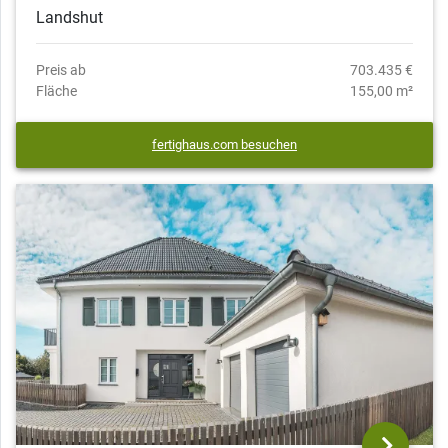
Landshut
Preis ab
703.435 €
Fläche
155,00 m²
fertighaus.com besuchen