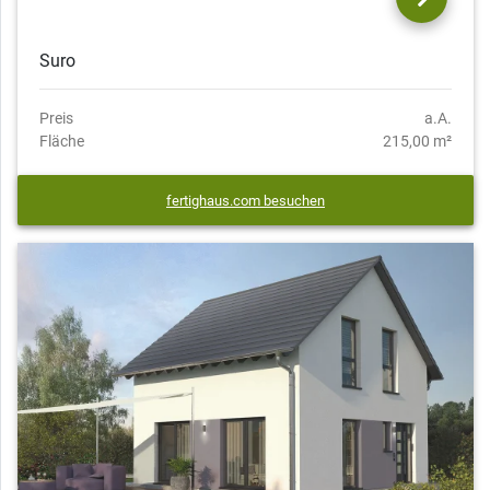
Suro
Preis
a.A.
Fläche
215,00 m²
fertighaus.com besuchen