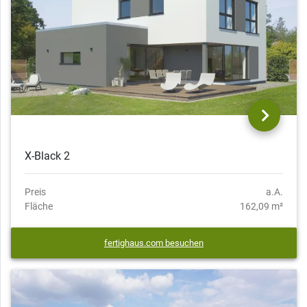
X-Black 2
Preis
a.A.
Fläche
162,09 m²
fertighaus.com besuchen