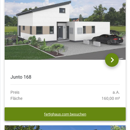
Junto 168
Preis
a.A.
Fläche
160,00 m²
fertighaus.com besuchen