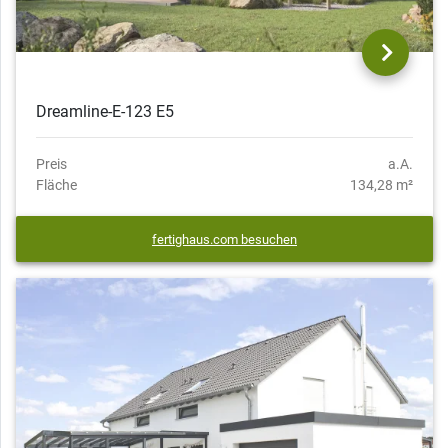
Dreamline-E-123 E5
Preis
a.A.
Fläche
134,28 m²
fertighaus.com besuchen