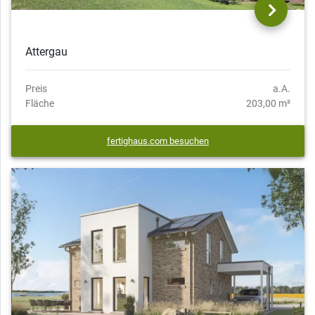
Attergau
Preis
a.A.
Fläche
203,00 m²
fertighaus.com besuchen