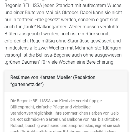
Begonie BELLISSA jeden Standort mit aufrechtem Wuchs
und einer Blüte von Mai bis Oktober. Dabei kann sie nicht
nur in torffreie Erde gesetzt werden, sondern eignet sich
auch für „faule“ Balkongärtner: Weder müssen verblühte
Blüten ausgeputzt werden, noch ist ein Rückschnitt
erforderlich. Regelmäßig ohne Staunässe gewässert und
mindestens alle zwei Wochen mit Mehrnährstoffdüngern
versorgt ist die Bellissa-Begonie auch ohne ausgewiesen
„grünen Daumen“ für viele Wochen eine Bereicherung.
Resümee von Karsten Mueller (Redaktion
“gartennetz.de“)
Die Begonie BELLISSA von Kientzler vereint üppige
Blütenpracht, einfache Pflege und vielseitige
Standortverträglichkeit. Ihre sommerlichen Farben von Gelb
bis Rot schmücken Gärten und Balkone von Mai bis Oktober.
Robust, buschig wachsend und anspruchslos, eignet sie sich
auch für Hobbygärtner ohne Erfahrung und verleiht jedem