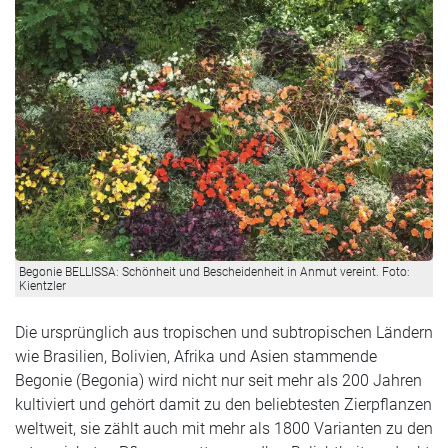
Begonie BELLISSA: Schönheit und Bescheidenheit in Anmut vereint. Foto:
Kientzler
Die ursprünglich aus tropischen und subtropischen Ländern
wie Brasilien, Bolivien, Afrika und Asien stammende
Begonie (Begonia) wird nicht nur seit mehr als 200 Jahren
kultiviert und gehört damit zu den beliebtesten Zierpflanzen
weltweit, sie zählt auch mit mehr als 1800 Varianten zu den