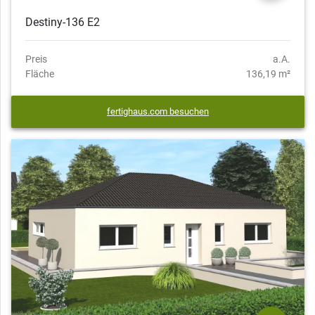
Destiny-136 E2
Preis
a.A.
Fläche
136,19 m²
fertighaus.com besuchen