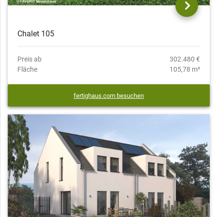
Chalet 105
Preis ab
302.480 €
Fläche
105,78 m²
fertighaus.com besuchen