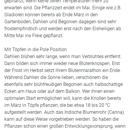
gepflanzt, wenn keine tiefen Temperaturen mehr zu
erwarten sind.
Die Pflanzzeit endet im Mai.
Einige wie z.B.
Gladiolen
können bereits ab
Ende März
in den
Gartenboden,
Dahlien und Begonien
dagegen sind sehr
frostempfindlich und werden erst nach den
Eisheiligen ab
Mitte Mai
ins Freie gepflanzt.
Mit Töpfen in die Pole Position
Dahlien
blühen sehr lange, wenn man Verblühtes entfernt.
Dann bilden sich immer wieder neue Blütenknospen. Erst
der Frost im Herbst setzt ihrem Blütenmarathon ein Ende.
Während Dahlien die Sonne lieben, verschönern die
ebenfalls sehr blühfreudigen
Begonien
auch halbschattige
Ecken am Haus oder auf dem Balkon. Wer ihnen einen
optimalen Start ermöglichen will, kann die Knollen bereits
im März in Töpfe pflanzen, die bei etwa 18 bis 20 °C
aufgestellt werden. Auch das
Indische Blumenrohr
(Canna)
kann auf diese Weise
vorgetrieben
werden. So haben die
Pflanzen schon einen großen Entwicklungsvorsprung, wenn