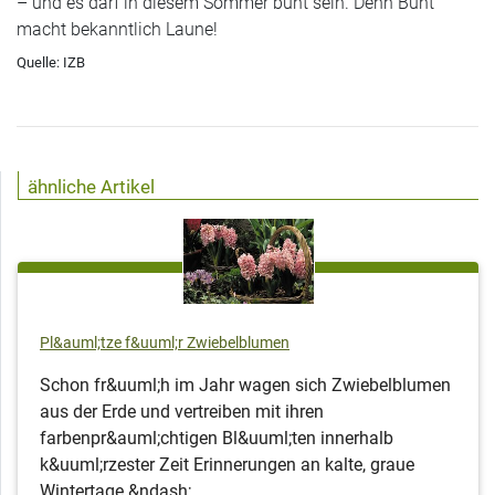
– und es darf in diesem Sommer bunt sein. Denn Bunt
macht bekanntlich Laune!
Quelle: IZB
ähnliche Artikel
Pl&auml;tze f&uuml;r Zwiebelblumen
Schon fr&uuml;h im Jahr wagen sich Zwiebelblumen
aus der Erde und vertreiben mit ihren
farbenpr&auml;chtigen Bl&uuml;ten innerhalb
k&uuml;rzester Zeit Erinnerungen an kalte, graue
Wintertage &ndash; ...