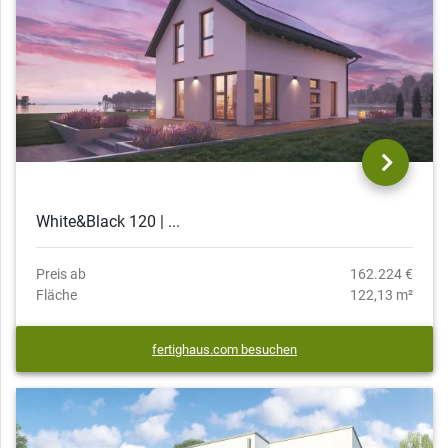
White&Black 120 | ...
Preis ab
162.224 €
Fläche
122,13 m²
fertighaus.com besuchen