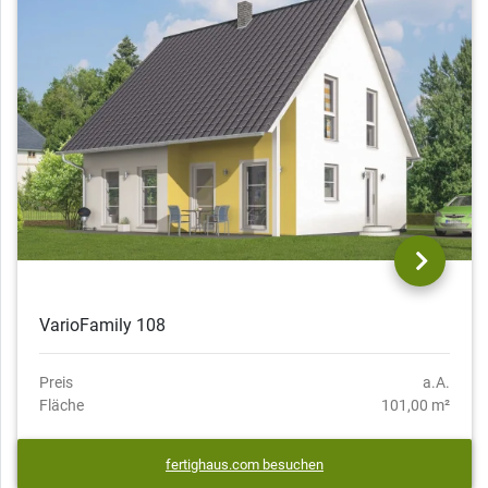
VarioFamily 108
Preis
a.A.
Fläche
101,00 m²
fertighaus.com besuchen