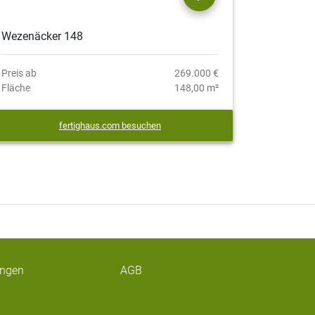
Wezenäcker 148
Preis ab
269.000 €
Fläche
148,00 m²
fertighaus.com besuchen
ungen
AGB