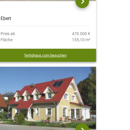
Ebert
Preis ab
470.000 €
Fläche
155,10 m²
fertighaus.com besuchen