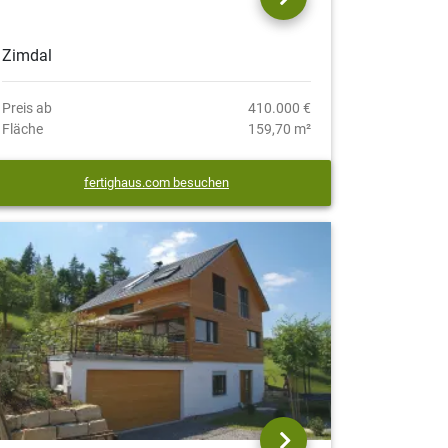
Zimdal
Preis ab
410.000 €
Fläche
159,70 m²
fertighaus.com besuchen