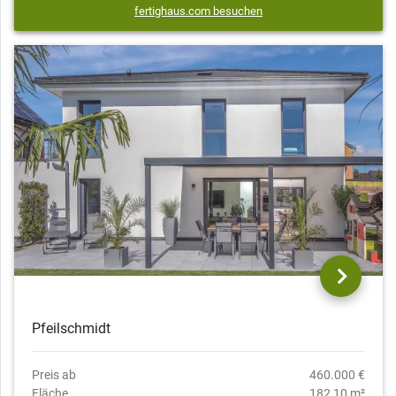
fertighaus.com besuchen
Pfeilschmidt
Preis ab
460.000 €
Fläche
182,10 m²