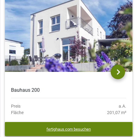
Bauhaus 200
Preis
a.A.
Fläche
201,07 m²
fertighaus.com besuchen