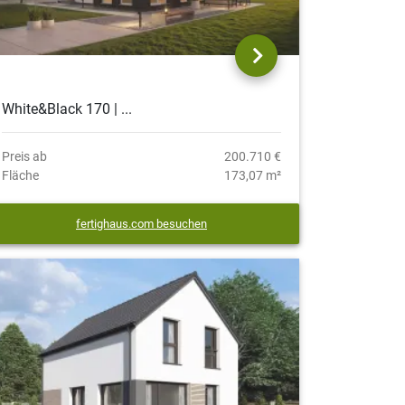
White&Black 170 | ...
Preis ab
200.710 €
Fläche
173,07 m²
fertighaus.com besuchen