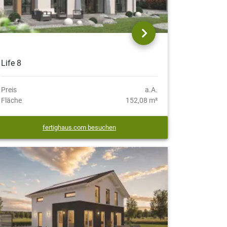
Life 8
Preis
a.A.
Fläche
152,08 m²
fertighaus.com besuchen