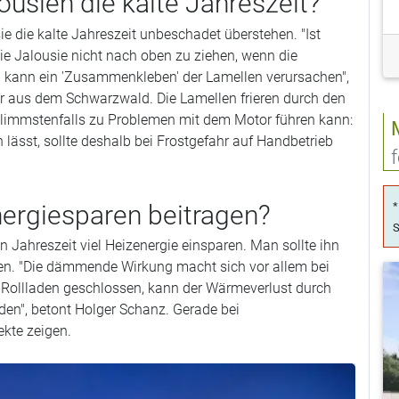
usien die kalte Jahreszeit?
e die kalte Jahreszeit unbeschadet überstehen. "Ist
die Jalousie nicht nach oben zu ziehen, wenn die
ch kann ein 'Zusammenkleben' der Lamellen verursachen",
r aus dem Schwarzwald. Die Lamellen frieren durch den
hlimmstenfalls zu Problemen mit dem Motor führen kann:
lässt, sollte deshalb bei Frostgefahr auf Handbetrieb
ergiesparen beitragen?
*
S
en Jahreszeit viel Heizenergie einsparen. Man sollte ihn
eßen. "Die dämmende Wirkung macht sich vor allem bei
r Rollladen geschlossen, kann der Wärmeverlust durch
den", betont Holger Schanz. Gerade bei
ekte zeigen.