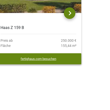
Haas Z 159 B
Preis ab
250.000 €
Fläche
155,44 m²
fertighaus.com besuchen