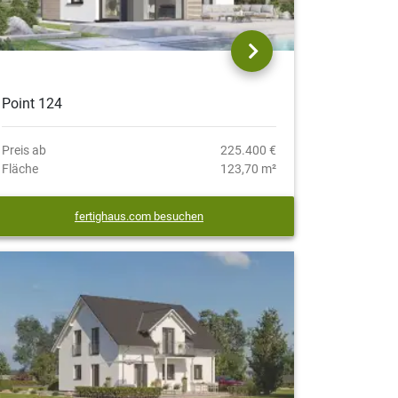
Point 124
Preis ab
225.400 €
Fläche
123,70 m²
fertighaus.com besuchen