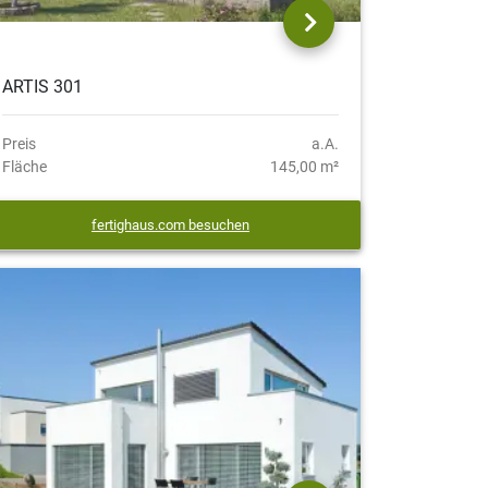
ARTIS 301
Preis
a.A.
Fläche
145,00 m²
fertighaus.com besuchen