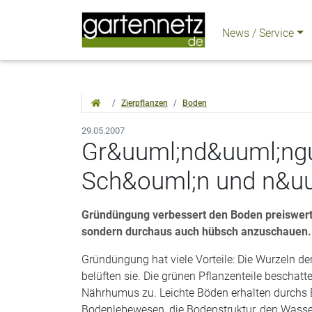
News / Service
Zierpflanzen
Boden
29.05.2007
Gr&uuml;nd&uuml;ngu
Sch&ouml;n und n&uu
Gründüngung verbessert den Boden preiswert au
sondern durchaus auch hübsch anzuschauen. B
Gründüngung hat viele Vorteile: Die Wurzeln d
belüften sie. Die grünen Pflanzenteile bescha
Nährhumus zu. Leichte Böden erhalten durchs Ei
Bodenlebewesen, die Bodenstruktur, den Wasserh