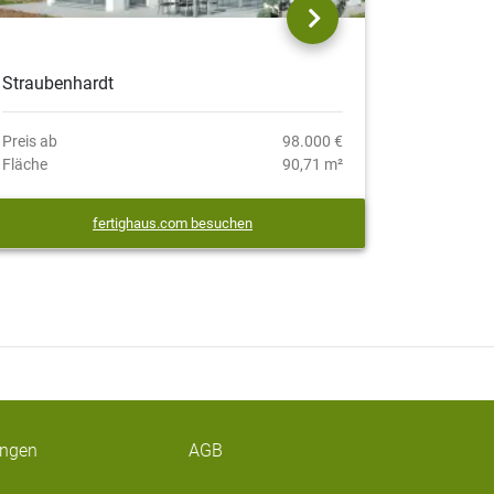
Straubenhardt
Preis ab
98.000 €
Fläche
90,71 m²
fertighaus.com besuchen
ungen
AGB