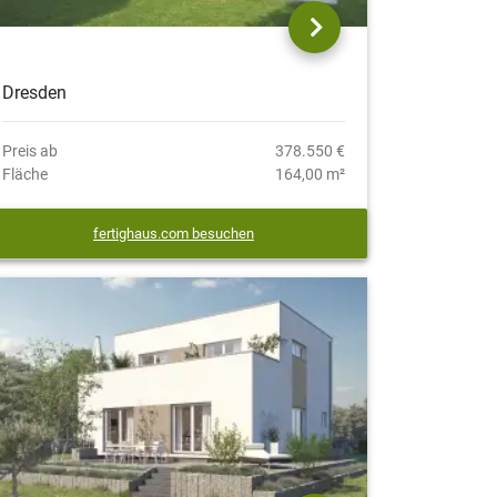
Dresden
Preis ab
378.550 €
Fläche
164,00 m²
fertighaus.com besuchen