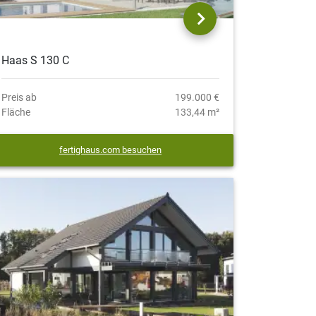
Haas S 130 C
Preis ab
199.000 €
Fläche
133,44 m²
fertighaus.com besuchen