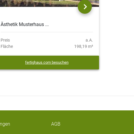
Ästhetik Musterhaus ...
Preis
a.A.
Fläche
198,19 m²
fertighaus.com besuchen
ungen
AGB