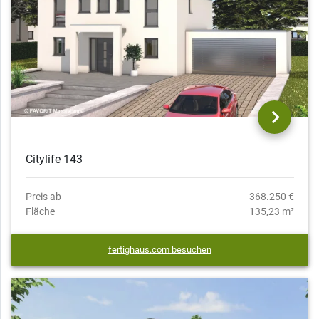
Citylife 143
Preis ab
368.250 €
Fläche
135,23 m²
fertighaus.com besuchen