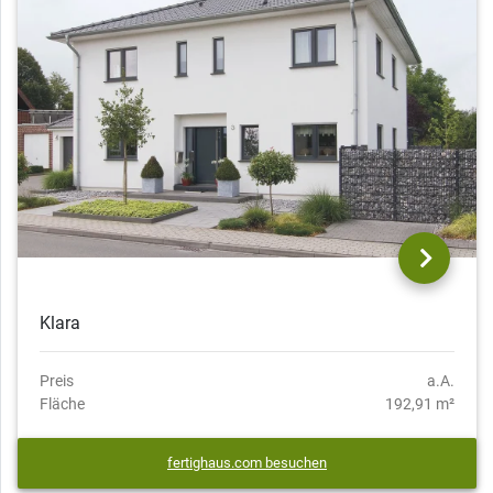
Klara
Preis
a.A.
Fläche
192,91 m²
fertighaus.com besuchen