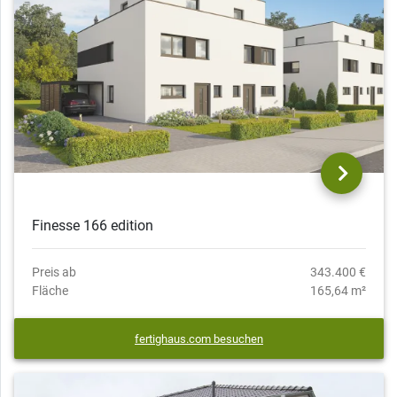
Finesse 166 edition
Preis ab
343.400 €
Fläche
165,64 m²
fertighaus.com besuchen