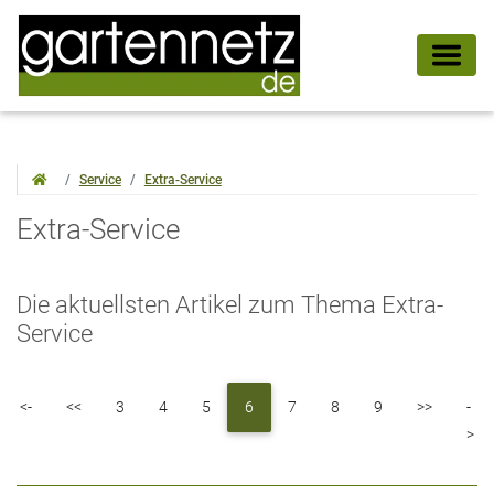
Service
Extra-Service
Extra-Service
Die aktuellsten Artikel zum Thema Extra-
Service
First
Previous
Next
<-
<<
3
4
5
6
7
8
9
>>
-
La
>