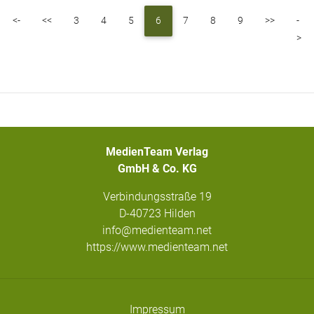
First
Previous
Next
<-
<<
3
4
5
6
7
8
9
>>
-
La
>
MedienTeam Verlag
GmbH & Co. KG
Verbindungsstraße 19
D-40723 Hilden
info@medienteam.net
https://www.medienteam.net
Impressum