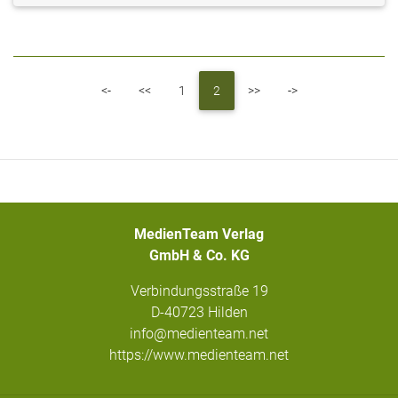
First
Previous
Next
Last
<-
<<
1
2
>>
->
MedienTeam Verlag
GmbH & Co. KG
Verbindungsstraße 19
D-40723 Hilden
info@medienteam.net
https://www.medienteam.net