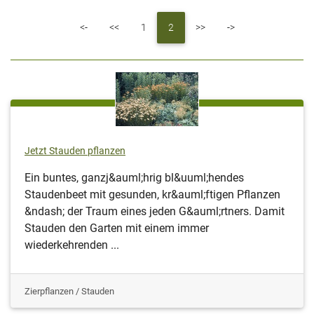
First
Previous
Next
Last
<-
<<
1
2
>>
->
Jetzt Stauden pflanzen
Ein buntes, ganzj&auml;hrig bl&uuml;hendes
Staudenbeet mit gesunden, kr&auml;ftigen Pflanzen
&ndash; der Traum eines jeden G&auml;rtners. Damit
Stauden den Garten mit einem immer
wiederkehrenden ...
Zierpflanzen / Stauden