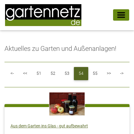
Aktuelles zu Garten und Außenanlagen!
First
Previous
Next
Last
<-
<<
51
52
53
54
55
>>
->
Aus dem Garten ins Glas - gut aufbewahrt