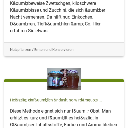
K&ouml;rbeweise Zwetschgen, kiloschwere
K&uuml;rbisse und Zucchini, die sich &uuml;ber
Nacht vermehren. Da hilft nur: Einkochen,
D&ouml;rren, Tiefk&uuml;hlen &amp; Co. Hier
erfahren Sie etwas ...
Nutzpflanzen / Ernten und Konservieren
Hei&szlig; einf&uuml;llen &ndash; so wird&rsquo;s ...
Diese Methode eignet sich nur f&uuml;r Obst. Man
erhitzt es kurz und f&uuml;llt es hei&szlig; in
Gl&auml;ser. Inhaltsstoffe, Farben und Aroma bleiben