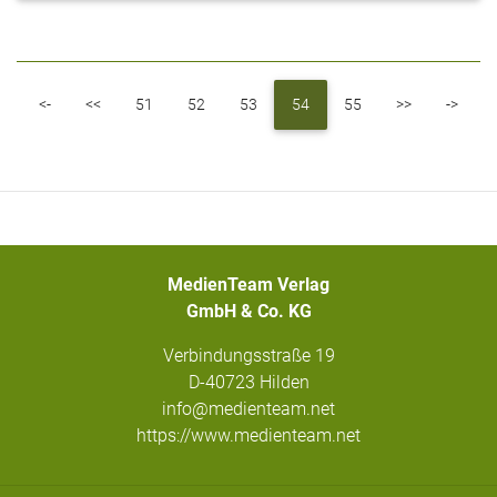
First
Previous
Next
Last
<-
<<
51
52
53
54
55
>>
->
MedienTeam Verlag
GmbH & Co. KG
Verbindungsstraße 19
D-40723 Hilden
info@medienteam.net
https://www.medienteam.net